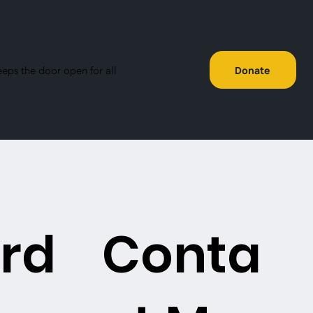
eeps the door open for all
Donate
rd
Conta