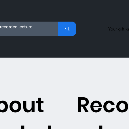
Your gift k
bout
Reco