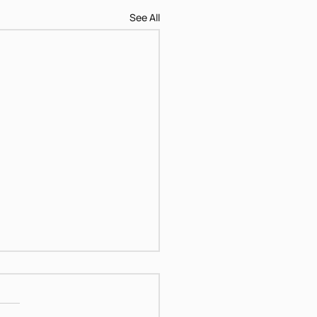
See All
דן פגיס - מוח III
s://www.dropbox.com/scl/fi