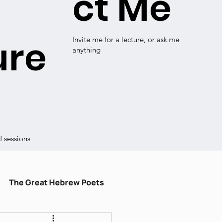
ct Me
ure
Invite me for a lecture, or ask me
anything
 sessions
The Great Hebrew Poets
ulum
עברית קלה
Shiru Shir