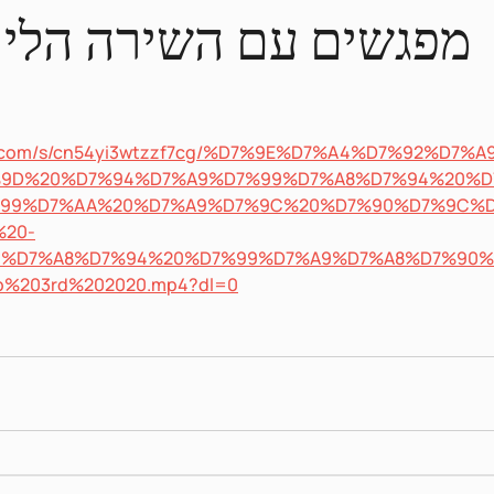
ox.com/s/cn54yi3wtzzf7cg/%D7%9E%D7%A4%D7%92%D7
%9D%20%D7%94%D7%A9%D7%99%D7%A8%D7%94%20%
%99%D7%AA%20%D7%A9%D7%9C%20%D7%90%D7%9C%
%20-
9%D7%A8%D7%94%20%D7%99%D7%A9%D7%A8%D7%90%
%203rd%202020.mp4?dl=0