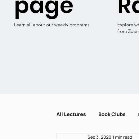
page
R
Learn all about our weekly programs
Explore w
from Zoo
All Lectures
Book Clubs
Sep 3, 2020
1 min read
Dissent and Crisis
Zot H