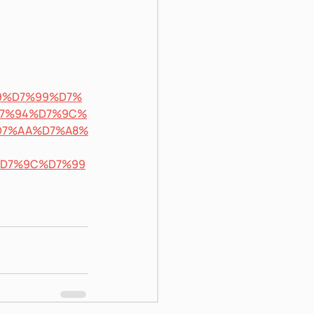
%A9%D7%99%D7%
D7%94%D7%9C%
D7%AA%D7%A8%
D7%9C%D7%99