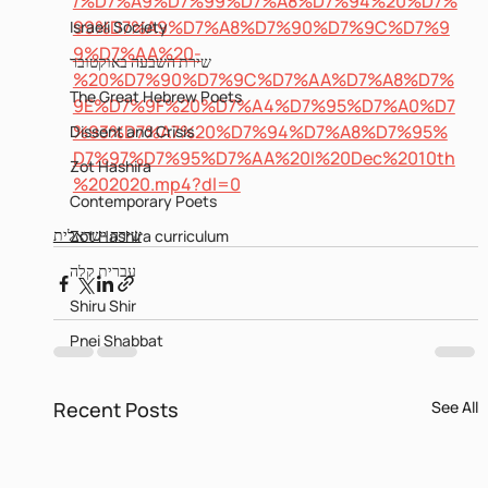
/%D7%A9%D7%99%D7%A8%D7%94%20%D7%
99%D7%A9%D7%A8%D7%90%D7%9C%D7%9
Israeli Society
9%D7%AA%20-
שירת השבעה באוקטובר
%20%D7%90%D7%9C%D7%AA%D7%A8%D7%
The Great Hebrew Poets
9E%D7%9F%20%D7%A4%D7%95%D7%A0%D7
%93%D7%A7%20%D7%94%D7%A8%D7%95%
Dissent and Crisis
D7%97%D7%95%D7%AA%20I%20Dec%2010th
Zot Hashira
%202020.mp4?dl=0
Contemporary Poets
שירה ישראלית
Zot Hashira curriculum
עברית קלה
Shiru Shir
Pnei Shabbat
Recent Posts
See All