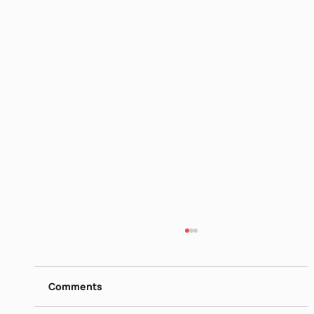
דן פגיס - מילים נרדפות I
https://www.dropbox.com/scl/fi/26ip5u1qjrn
gquo4hqe8o/I-Jun-16-2026.mp4?
Comments
rlkey=vrn1b0lj2e1jk7v84mh31x695&st=nmt0