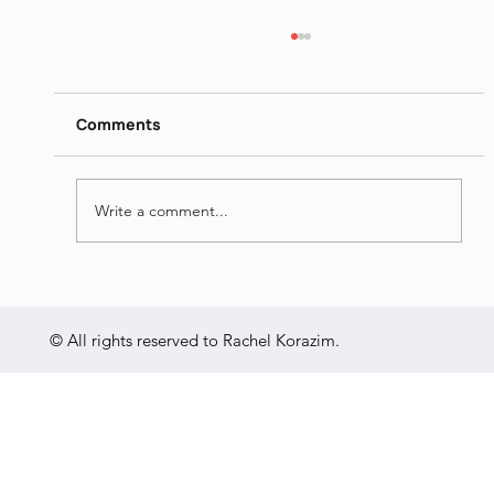
דן פגיס - מילים נרדפות I
https://www.dropbox.com/scl/fi/26ip5u1qjrn
gquo4hqe8o/I-Jun-16-2026.mp4?
Comments
rlkey=vrn1b0lj2e1jk7v84mh31x695&st=nmt0
yvgu&dl=0
Write a comment...
© All rights reserved to Rachel Korazim.