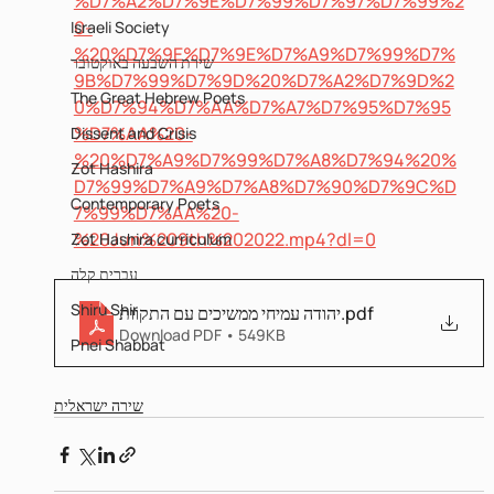
%D7%A2%D7%9E%D7%99%D7%97%D7%99%2
0-
Israeli Society
%20%D7%9E%D7%9E%D7%A9%D7%99%D7%
שירת השבעה באוקטובר
9B%D7%99%D7%9D%20%D7%A2%D7%9D%2
The Great Hebrew Poets
0%D7%94%D7%AA%D7%A7%D7%95%D7%95
%D7%AA%20-
Dissent and Crisis
%20%D7%A9%D7%99%D7%A8%D7%94%20%
Zot Hashira
D7%99%D7%A9%D7%A8%D7%90%D7%9C%D
Contemporary Poets
7%99%D7%AA%20-
%20Jun%209th%202022.mp4?dl=0
Zot Hashira curriculum
עברית קלה
Shiru Shir
יהודה עמיחי ממשיכים עם התקוות
.pdf
Download PDF • 549KB
Pnei Shabbat
שירה ישראלית