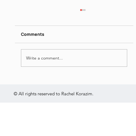
דן פגיס - מילים נרדפות I
https://www.dropbox.com/scl/fi/26ip5u1qjrn
gquo4hqe8o/I-Jun-16-2026.mp4?
Comments
rlkey=vrn1b0lj2e1jk7v84mh31x695&st=nmt0
yvgu&dl=0
Write a comment...
© All rights reserved to Rachel Korazim.