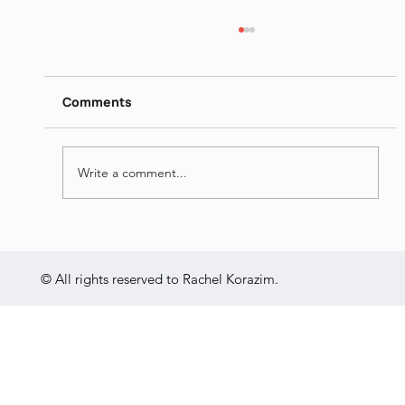
דן פגיס - מילים נרדפות I
https://www.dropbox.com/scl/fi/26ip5u1qjrn
gquo4hqe8o/I-Jun-16-2026.mp4?
Comments
rlkey=vrn1b0lj2e1jk7v84mh31x695&st=nmt0
yvgu&dl=0
Write a comment...
© All rights reserved to Rachel Korazim.