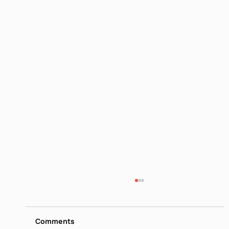
דן פגיס - מילים נרדפות I
https://www.dropbox.com/scl/fi/26ip5u1qjrn
gquo4hqe8o/I-Jun-16-2026.mp4?
Comments