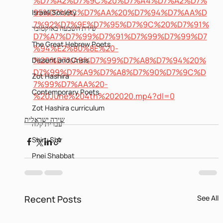
%D7%A2%D7%9C%20%D7%A4%D7%A2%D7%
95%D7%9C%D7%AA%20%D7%94%D7%AA%D
Israeli Society
7%92%D7%9E%D7%95%D7%9C%20%D7%91%
שירת השבעה באוקטובר
D7%A7%D7%99%D7%91%D7%99%D7%99%D7
The Great Hebrew Poets
%94%E2%80%8E%20-
%20%D7%A9%D7%99%D7%A8%D7%94%20%
Dissent and Crisis
D7%99%D7%A9%D7%A8%D7%90%D7%9C%D
Zot Hashira
7%99%D7%AA%20-
Contemporary Poets
%20June%204th%202020.mp4?dl=0
Zot Hashira curriculum
שירה ישראלית
עברית קלה
Shiru Shir
Pnei Shabbat
Recent Posts
See All