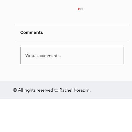
דן פגיס - מילים נרדפות I
https://www.dropbox.com/scl/fi/26ip5u1qjrn
gquo4hqe8o/I-Jun-16-2026.mp4?
Comments
rlkey=vrn1b0lj2e1jk7v84mh31x695&st=nmt0
yvgu&dl=0
Write a comment...
© All rights reserved to Rachel Korazim.