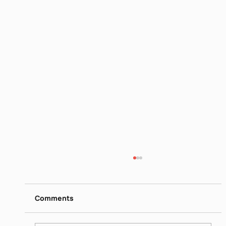
דן פגיס - מילים נרדפות I
https://www.dropbox.com/scl/fi/26ip5u1qjrn
gquo4hqe8o/I-Jun-16-2026.mp4?
Comments
rlkey=vrn1b0lj2e1jk7v84mh31x695&st=nmt0
yvgu&dl=0