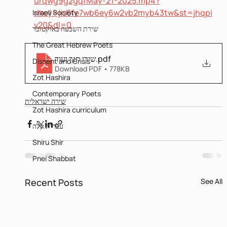
urqwg9g2gq/May-21-2025.mp4?
rlkey=jis6fe7wb6ey6w2vb2myb43tw&st=jhqpi
Israeli Society
v20&dl=0
שירת השבעה באוקטובר
The Great Hebrew Poets
שירי תנך ועוד
.pdf
Dissent and Crisis
Download PDF • 778KB
Zot Hashira
Contemporary Poets
שירה ישראלית
Zot Hashira curriculum
עברית קלה
Shiru Shir
Pnei Shabbat
Recent Posts
See All