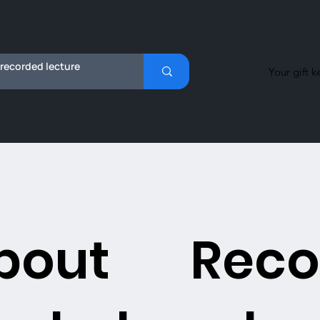
Your gift k
bout
Reco