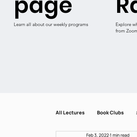
page
R
Learn all about our weekly programs
Explore w
from Zoo
All Lectures
Book Clubs
Feb 3, 2022
1 min read
Dissent and Crisis
Zot H