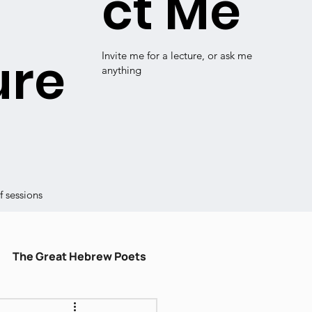
ct Me
ure
Invite me for a lecture, or ask me
anything
 sessions
The Great Hebrew Poets
ulum
עברית קלה
Shiru Shir