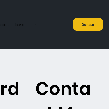
eeps the door open for all
Donate
rd
Conta