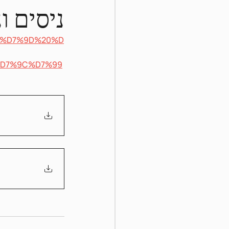
ניסים  V
%99%D7%9D%20%D
D7%9C%D7%99