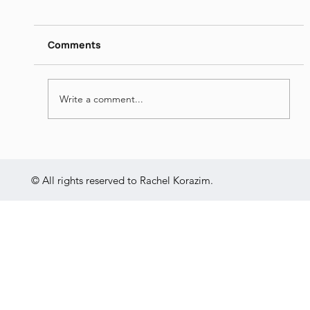
דן פגיס - מילים נרדפות I
https://www.dropbox.com/scl/fi/26ip5u1qjrn
gquo4hqe8o/I-Jun-16-2026.mp4?
Comments
rlkey=vrn1b0lj2e1jk7v84mh31x695&st=nmt0
yvgu&dl=0
Write a comment...
© All rights reserved to Rachel Korazim.