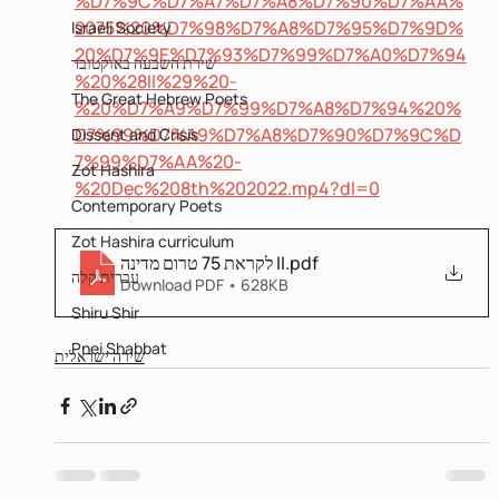
%D7%9C%D7%A7%D7%A8%D7%90%D7%AA%
2075%20%D7%98%D7%A8%D7%95%D7%9D%
Israeli Society
20%D7%9E%D7%93%D7%99%D7%A0%D7%94
שירת השבעה באוקטובר
%20%28II%29%20-
The Great Hebrew Poets
%20%D7%A9%D7%99%D7%A8%D7%94%20%
D7%99%D7%A9%D7%A8%D7%90%D7%9C%D
Dissent and Crisis
7%99%D7%AA%20-
Zot Hashira
%20Dec%208th%202022.mp4?dl=0
Contemporary Poets
Zot Hashira curriculum
לקראת 75 טרום מדינה II
.pdf
עברית קלה
Download PDF • 628KB
Shiru Shir
Pnei Shabbat
שירה ישראלית