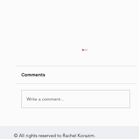
דן פגיס - מילים נרדפות I
https://www.dropbox.com/scl/fi/26ip5u1qjrn
gquo4hqe8o/I-Jun-16-2026.mp4?
Comments
rlkey=vrn1b0lj2e1jk7v84mh31x695&st=nmt0
yvgu&dl=0
Write a comment...
© All rights reserved to Rachel Korazim.