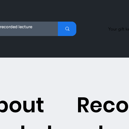
Your gift k
bout
Reco