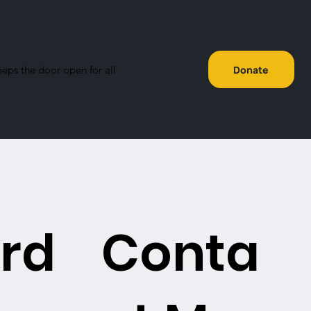
eeps the door open for all
Donate
rd
Conta