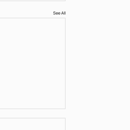
See All
דן פגיס - מוח III