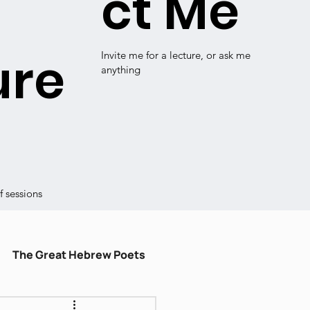
ct Me
ure
Invite me for a lecture, or ask me
anything
 sessions
The Great Hebrew Poets
ulum
עברית קלה
Shiru Shir