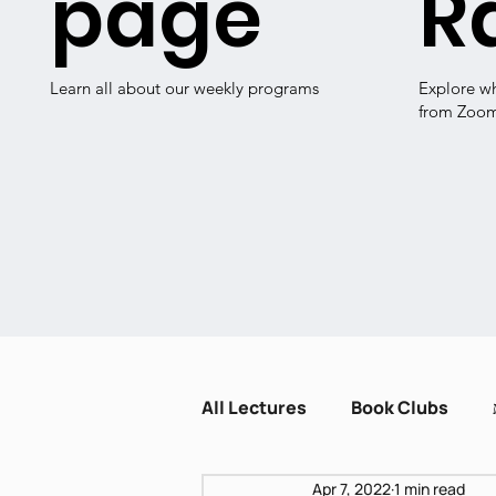
page
R
Learn all about our weekly programs
Explore w
from Zoo
All Lectures
Book Clubs
Apr 7, 2022
1 min read
Dissent and Crisis
Zot H