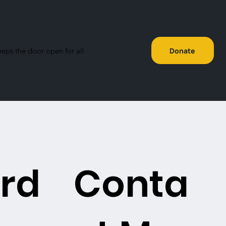
eeps the door open for all
Donate
rd
Conta