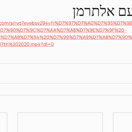
עם אלתרמן
ox.com/s/rvq7eyebsv294yf/%D7%97%D7%A0%D7%95%D7
D7%90%D7%9C%D7%AA%D7%A8%D7%9E%D7%9F%20-
9%D7%A8%D7%94%20%D7%99%D7%A9%D7%A8%D7%90%
7th%202020.mp4?dl=0