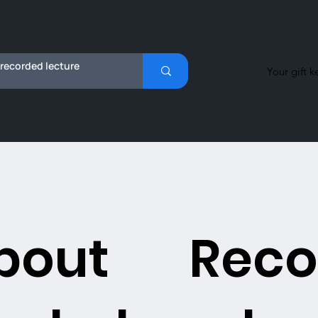
Your gift k
bout
Reco