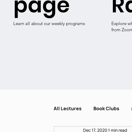
page
R
Learn all about our weekly programs
Explore w
from Zoo
All Lectures
Book Clubs
Dec 17, 2020
1 min read
Dissent and Crisis
Zot H