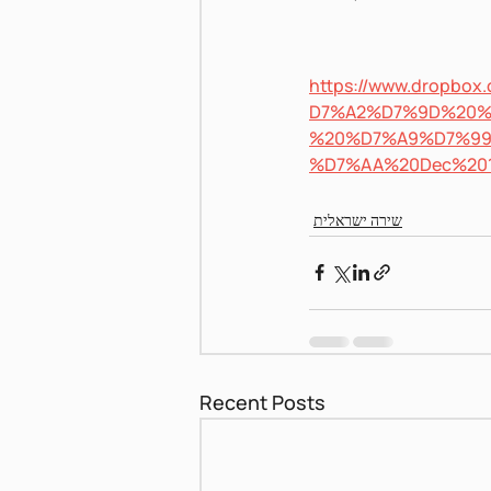
https://www.dropb
Pnei Shabbat
D7%A2%D7%9D%20%
%20%D7%A9%D7%9
%D7%AA%20Dec%201
שירה ישראלית
Recent Posts