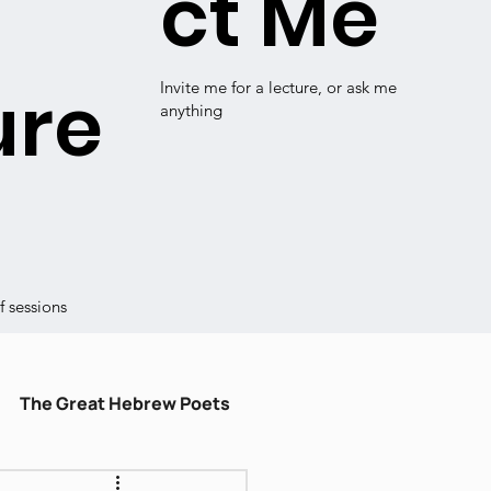
ct Me
ure
Invite me for a lecture, or ask me
anything
 sessions
The Great Hebrew Poets
ulum
עברית קלה
Shiru Shir