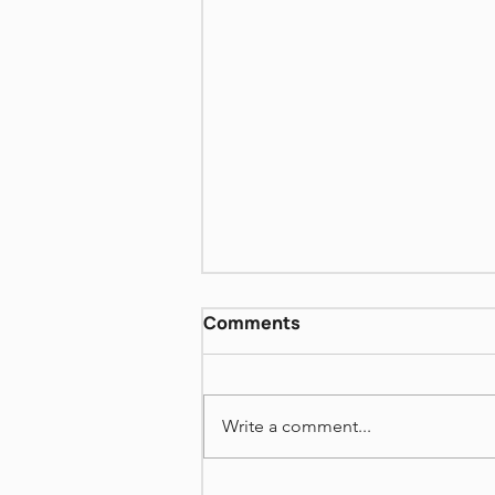
דן פגיס - שירים אחרונים
Comments
https://www.dropbox.com/scl/fi
/fscrjn3u1293c75qwf25y/June-
22-2026.mp4?
Write a comment...
rlkey=sopxsdin1con6wc80s6sl
xsxe&st=9kmw6y67&dl=0