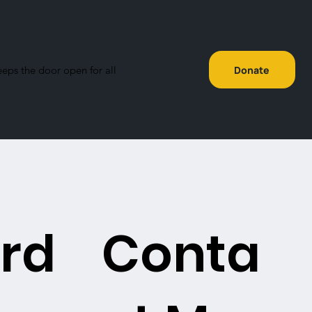
eeps the door open for all
Donate
rd
Conta