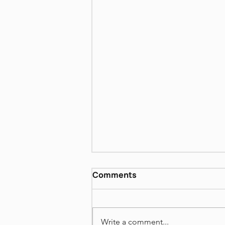
דן פגיס - שירים אחרונים
Comments
https://www.dropbox.com/scl/fi
/fscrjn3u1293c75qwf25y/June-
22-2026.mp4?
Write a comment...