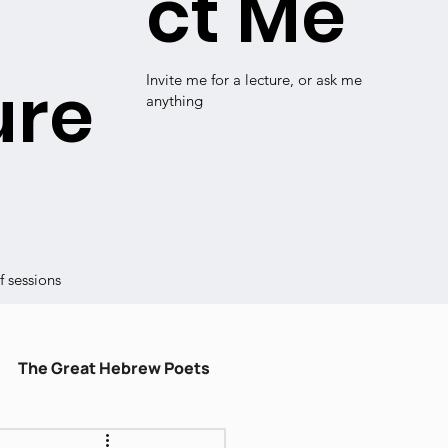
ct Me
ure
Invite me for a lecture, or ask me
anything
 sessions
The Great Hebrew Poets
ulum
עברית קלה
Shiru Shir