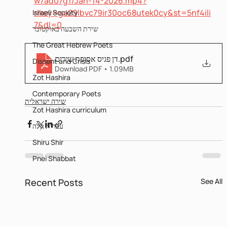
w7ad07g1/Jan-14-2026.mp4?
rlkey=ge29lbvc79ir30oc68utek0cy&st=5nf4ili
Israeli Society
7&dl=0
שירת השבעה באוקטובר
The Great Hebrew Poets
דן פגיס אסופת שירים
.pdf
Dissent and Crisis
Download PDF • 1.09MB
Zot Hashira
Contemporary Poets
שירה ישראלית
Zot Hashira curriculum
עברית קלה
Shiru Shir
Pnei Shabbat
Recent Posts
See All