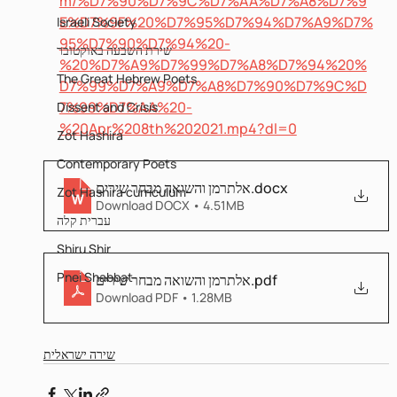
m/%D7%90%D7%9C%D7%AA%D7%A8%D7%9
E%D7%9F%20%D7%95%D7%94%D7%A9%D7%
Israeli Society
95%D7%90%D7%94%20-
שירת השבעה באוקטובר
%20%D7%A9%D7%99%D7%A8%D7%94%20%
The Great Hebrew Poets
D7%99%D7%A9%D7%A8%D7%90%D7%9C%D
7%99%D7%AA%20-
Dissent and Crisis
%20Apr%208th%202021.mp4?dl=0
Zot Hashira
Contemporary Poets
אלתרמן והשואה מבחר שירים
.docx
Zot Hashira curriculum
Download DOCX • 4.51MB
עברית קלה
Shiru Shir
Pnei Shabbat
אלתרמן והשואה מבחר שירים
.pdf
Download PDF • 1.28MB
שירה ישראלית