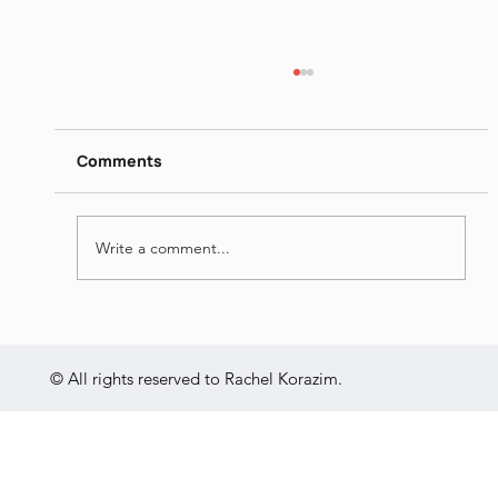
דן פגיס - מילים נרדפות I
https://www.dropbox.com/scl/fi/26ip5u1qjrn
gquo4hqe8o/I-Jun-16-2026.mp4?
Comments
rlkey=vrn1b0lj2e1jk7v84mh31x695&st=nmt0
yvgu&dl=0
Write a comment...
© All rights reserved to Rachel Korazim.